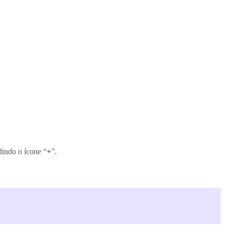
dindo o ícone “
+
”.