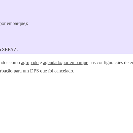
/por embarque);
na SEFAZ.
urados como
agrupado
e
agendado/por embarque
nas configurações de em
verbação para um DPS que foi cancelado.