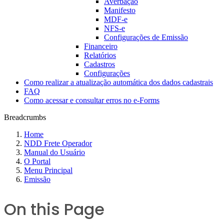
Averbação
Manifesto
MDF-e
NFS-e
Configurações de Emissão
Financeiro
Relatórios
Cadastros
Configurações
Como realizar a atualização automática dos dados cadastrais
FAQ
Como acessar e consultar erros no e-Forms
Breadcrumbs
Home
NDD Frete Operador
Manual do Usuário
O Portal
Menu Principal
Emissão
On this Page